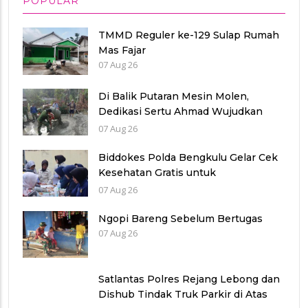
POPULAR
TMMD Reguler ke-129 Sulap Rumah
Mas Fajar
07 Aug 26
Di Balik Putaran Mesin Molen,
Dedikasi Sertu Ahmad Wujudkan
Jalan Berkualitas
07 Aug 26
Biddokes Polda Bengkulu Gelar Cek
Kesehatan Gratis untuk
Purnawirawan Polri, Wujud
07 Aug 26
Kepedulian dan Pengabdian
Berkelanjutan
Ngopi Bareng Sebelum Bertugas
07 Aug 26
Satlantas Polres Rejang Lebong dan
Dishub Tindak Truk Parkir di Atas