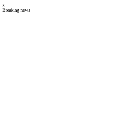
Skip
x
to
Breaking news
main
content