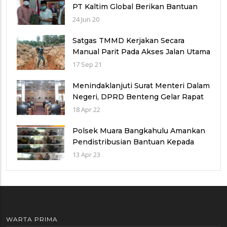
PT Kaltim Global Berikan Bantuan
Alat Rapid Test Pada Pemkot
24 Jun 20
Bengkulu
Satgas TMMD Kerjakan Secara
Manual Parit Pada Akses Jalan Utama
di Desa Kampuri
17 Sep 21
Menindaklanjuti Surat Menteri Dalam
Negeri, DPRD Benteng Gelar Rapat
Paripurna
18 Apr 22
Polsek Muara Bangkahulu Amankan
Pendistribusian Bantuan Kepada
Masyarakat
13 Apr 23
WARTA PRIMA