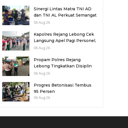
Sinergi Lintas Matra TNI AD
dan TNI AL Perkuat Semangat
TMMD Reguler Ke-129 Kodim
06 Aug 26
0714/Salatiga
Kapolres Rejang Lebong Cek
Langsung Apel Pagi Personel,
Tekankan Disiplin dan
06 Aug 26
Profesionalisme
Propam Polres Rejang
Lebong Tingkatkan Disiplin
Personel Melalui Pengawasan
06 Aug 26
dan Pembinaan Rutin
Progres Betonisasi Tembus
95 Persen
06 Aug 26