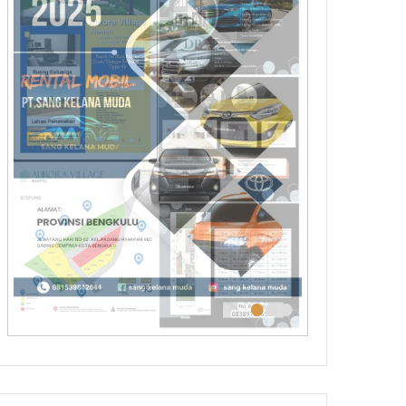
•
•
•