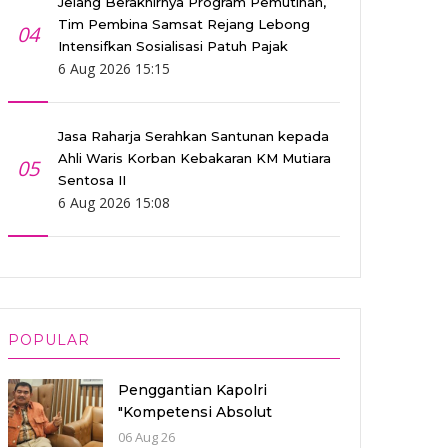
Jelang Berakhirnya Program Pemutihan,
Tim Pembina Samsat Rejang Lebong
04
Intensifkan Sosialisasi Patuh Pajak
6 Aug 2026 15:15
Jasa Raharja Serahkan Santunan kepada
Ahli Waris Korban Kebakaran KM Mutiara
05
Sentosa II
6 Aug 2026 15:08
POPULAR
Penggantian Kapolri
"Kompetensi Absolut
Presiden"
06 Aug 26