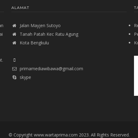
ALAMAT
T
an
Jalan Mayjen Sutoyo
R
ai
Tanah Patah Kec Ratu Agung
P
Kota Bengkulu
Ko
t.
primamediawibawa@gmail.com
skype
© Copyright www.wartaprima.com 2023. All Rights Reserved.