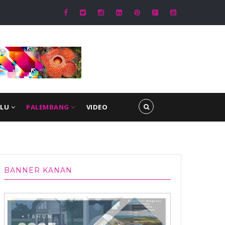
 Samsat Audiensi Bersama Kapolda Bengkulu, Bahas Inovasi Penguatan
Kesamsatan
ULU
PALEMBANG
VIDEO
BANNER KANAN