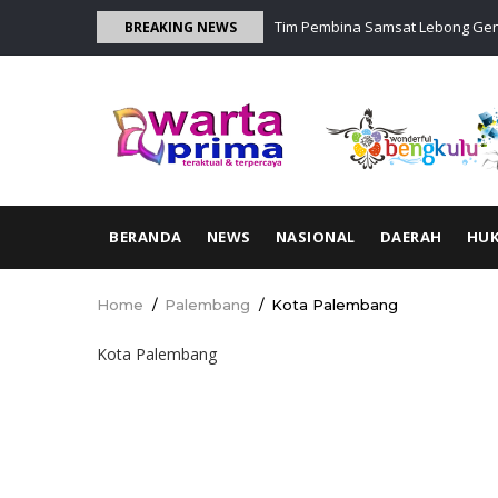
Skip
abbani Minta Keadilan
Tim Pembina Samsat Lebong Gen
BREAKING NEWS
to
Bayar di Lokasia
main
content
MAIN
BERANDA
NEWS
NASIONAL
DAERAH
HU
NAVIGATION
Home
/
Palembang
/
Kota Palembang
Breadcrumb
Kota Palembang