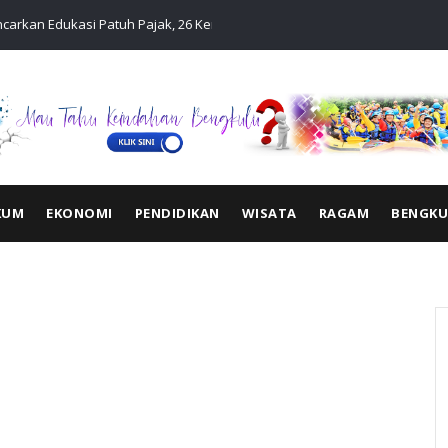
carkan Edukasi Patuh Pajak, 26 Kendaraan Langsung
Tim Pembina
Pelayanan 
KUM
EKONOMI
PENDIDIKAN
WISATA
RAGAM
BENGK