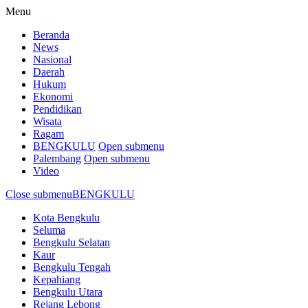
Menu
Beranda
News
Nasional
Daerah
Hukum
Ekonomi
Pendidikan
Wisata
Ragam
BENGKULU
Open submenu
Palembang
Open submenu
Video
Close submenu
BENGKULU
Kota Bengkulu
Seluma
Bengkulu Selatan
Kaur
Bengkulu Tengah
Kepahiang
Bengkulu Utara
Rejang Lebong