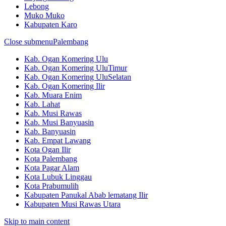
Lebong
Muko Muko
Kabupaten Karo
Close submenu
Palembang
Kab. Ogan Komering Ulu
Kab. Ogan Komering UluTimur
Kab. Ogan Komering UluSelatan
Kab. Ogan Komering Ilir
Kab. Muara Enim
Kab. Lahat
Kab. Musi Rawas
Kab. Musi Banyuasin
Kab. Banyuasin
Kab. Empat Lawang
Kota Ogan Ilir
Kota Palembang
Kota Pagar Alam
Kota Lubuk Linggau
Kota Prabumulih
Kabupaten Panukal Abab lematang Ilir
Kabupaten Musi Rawas Utara
Skip to main content