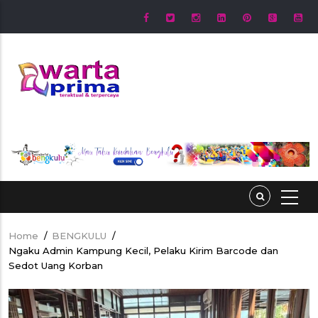
Skip
to
main
content
Home
/
BENGKULU
/
Breadcrumb
Ngaku Admin Kampung Kecil, Pelaku Kirim Barcode dan
Sedot Uang Korban