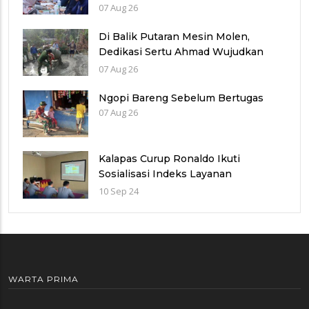
Purnawirawan Polri, Wujud
07 Aug 26
Kepedulian dan Pengabdian
Berkelanjutan
Di Balik Putaran Mesin Molen,
Dedikasi Sertu Ahmad Wujudkan
Jalan Berkualitas
07 Aug 26
Ngopi Bareng Sebelum Bertugas
07 Aug 26
Kalapas Curup Ronaldo Ikuti
Sosialisasi Indeks Layanan
Kesekretariatan
10 Sep 24
WARTA PRIMA