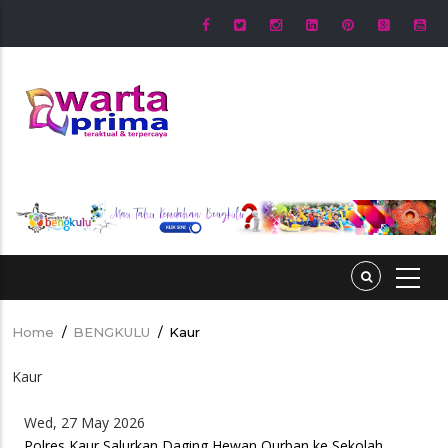
Skip
to
main
content
Home
/
BENGKULU
/
Kaur
Breadcrumb
Kaur
Wed, 27 May 2026
Polres Kaur Salurkan Daging Hewan Qurban ke Sekolah