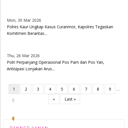
Mon, 30 Mar 2026
Polres Kaur Ungkap Kasus Curanmor, Kapolres Tegaskan
Komitmen Berantas…
Thu, 26 Mar 2026
Polri Perpanjang Operasional Pos Pam dan Pos Yan,
Antisipasi Lonjakan Arus…
Pagination
Current
1
Page
2
Page
3
Page
4
Page
5
Page
6
Page
7
Page
8
Page
9
…
•
page
Next
››
Last
Last »
page
page
•