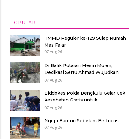
POPULAR
TMMD Reguler ke-129 Sulap Rumah
Mas Fajar
07 Aug 26
Di Balik Putaran Mesin Molen,
Dedikasi Sertu Ahmad Wujudkan
Jalan Berkualitas
07 Aug 26
Biddokes Polda Bengkulu Gelar Cek
Kesehatan Gratis untuk
Purnawirawan Polri, Wujud
07 Aug 26
Kepedulian dan Pengabdian
Berkelanjutan
Ngopi Bareng Sebelum Bertugas
07 Aug 26