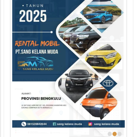
•
•
•