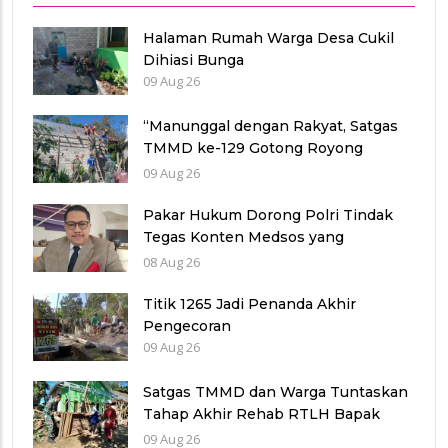
Halaman Rumah Warga Desa Cukil
Dihiasi Bunga
09 Aug 26
“Manunggal dengan Rakyat, Satgas
TMMD ke-129 Gotong Royong
Pasang Genting Rumah Bu Sri”
09 Aug 26
Pakar Hukum Dorong Polri Tindak
Tegas Konten Medsos yang
Mengandung Provokasi
08 Aug 26
Titik 1265 Jadi Penanda Akhir
Pengecoran
09 Aug 26
Satgas TMMD dan Warga Tuntaskan
Tahap Akhir Rehab RTLH Bapak
Tupar
09 Aug 26