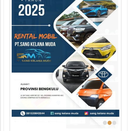
•
•
•