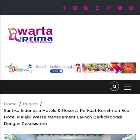
Skip
to
main
content
Home
/
Ragam
/
Breadcrumb
Santika Indonesia Hotels & Resorts Perkuat Komitmen Eco-
Hotel Melalui Waste Management Launch Berkolaborasi
Dengan Rekosistem