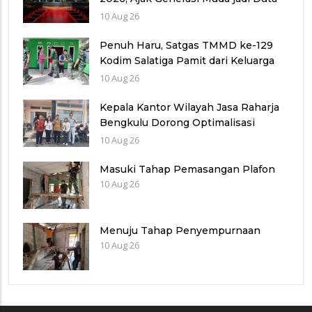
Kamtibmas dan Aktif Laporkan
10 Aug 26
Gangguan Ke 110
Penuh Haru, Satgas TMMD ke-129
Kodim Salatiga Pamit dari Keluarga
Penerima RTLH di Tengaran
10 Aug 26
Kepala Kantor Wilayah Jasa Raharja
Bengkulu Dorong Optimalisasi
Pendapatan Saat Kunjungi Uptd
10 Aug 26
Samsat Rejang Lebong
Masuki Tahap Pemasangan Plafon
10 Aug 26
Menuju Tahap Penyempurnaan
10 Aug 26